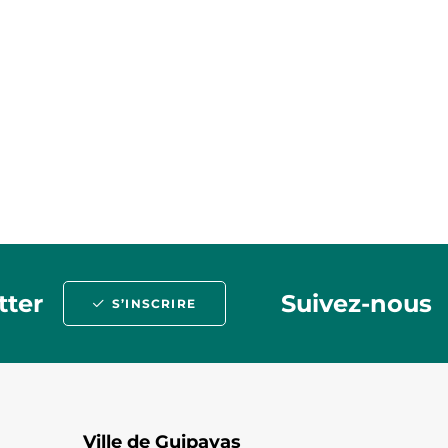
tter
Suivez-nous
S’INSCRIRE
Ville de Guipavas