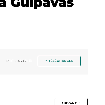
à Guipavas
PDF
460,7 KO
TÉLÉCHARGER
SUIVANT