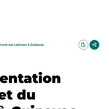
nement rue Laënnec à Guipavas
mentation
et du