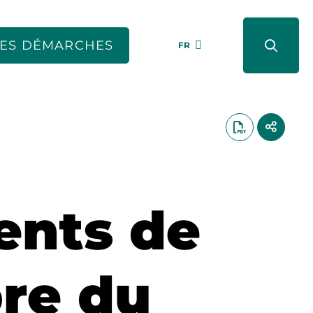
ES DÉMARCHES
FR
ents de
re du