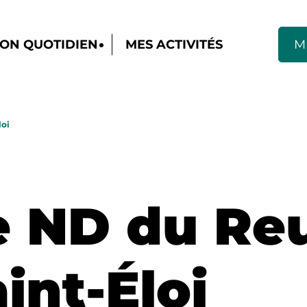
ON QUOTIDIEN
MES ACTIVITÉS
M
loi
e ND du Re
int-Éloi