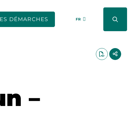
ES DÉMARCHES
FR
un –