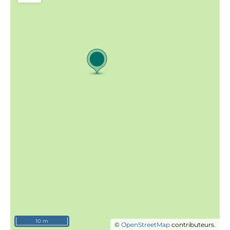
10 m
©
OpenStreetMap
contributeurs.