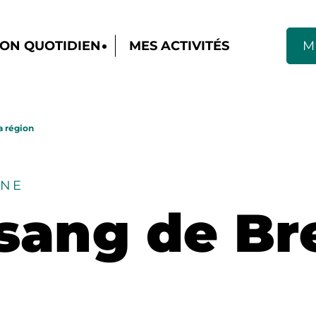
ON QUOTIDIEN
MES ACTIVITÉS
M
a région
NNE
sang de Bre