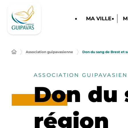
MA VILLE
M
Association guipavasienne
Don du sang de Brest et s
ASSOCIATION GUIPAVASIE
Don du 
région