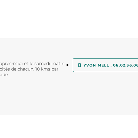
après-midi et le samedi matin.
YVON MELL : 06.02.36.0
ités de chacun. 10 kms par
pide