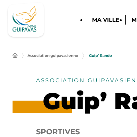
MA VILLE
M
Association guipavasienne
Guip’ Rando
ASSOCIATION GUIPAVASIE
Guip’ R
SPORTIVES