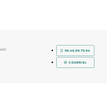
jazz
06.46.00.73.94
COURRIEL