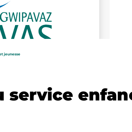
et jeunesse
u service enfan