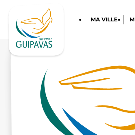
MA VILLE
M