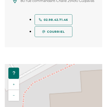
80 rue commandant-Challe 29490 Guipavas
02.98.42.71.46
COURRIEL
+
−