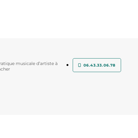
atique musicale d’artiste à
06.43.33.06.78
acher