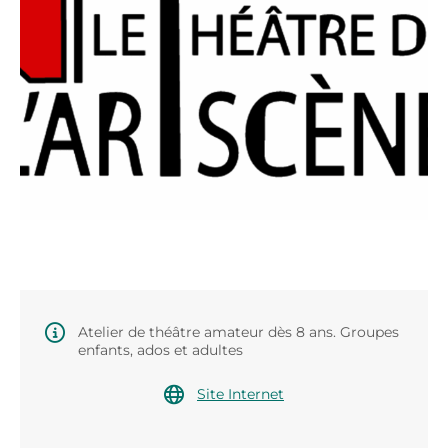
Atelier de théâtre amateur dès 8 ans. Groupes
enfants, ados et adultes
Site Internet