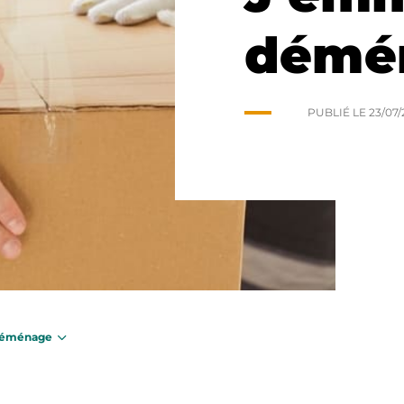
démé
PUBLIÉ LE
23/07/
déménage