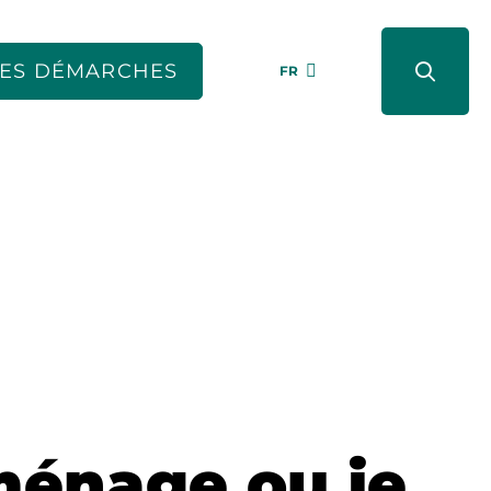
ES DÉMARCHES
FR
énage ou je