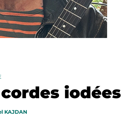
E
 cordes iodées
el KAJDAN