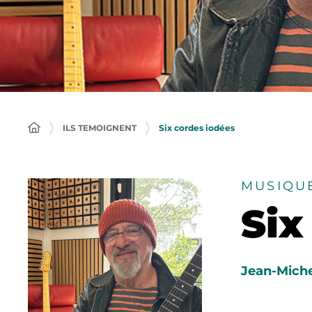
ILS TEMOIGNENT
Six cordes iodées
MUSIQU
Six
Jean-Mich