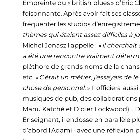
Empreinte du « british blues » d’Eric 
foisonnante. Après avoir fait ses class
fréquenter les studios d’enregistrem
thèmes qui étaient assez difficiles à j
Michel Jonasz l’appelle :
« il cherchai
a été une rencontre vraiment détermi
pléthore de grands noms de la chanson
etc.
« C’était un métier, j’essayais de 
chose de personnel. »
Il officiera aus
musiques de pub, des collaborations p
Manu Katché et Didier Lockwood)… Dan
Enseignant, il endosse en parallèle pl
d’abord l’Adami - avec une réflexion pa