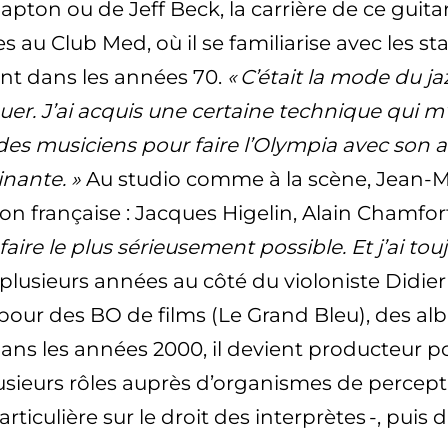
Clapton ou de Jeff Beck, la carrière de ce guit
es au Club Med, où il se familiarise avec les 
ent dans les années 70.
« C’était la mode du ja
ouer. J’ai acquis une certaine technique qui m’
t des musiciens pour faire l’Olympia avec s
nante. »
Au studio comme à la scène, Jean-
 française : Jacques Higelin, Alain Chamfort
le faire le plus sérieusement possible. Et j’ai 
si plusieurs années au côté du violoniste Did
our des BO de films (Le Grand Bleu), des alb
s les années 2000, il devient producteur po
usieurs rôles auprès d’organismes de percepti
rticulière sur le droit des interprètes -, pui