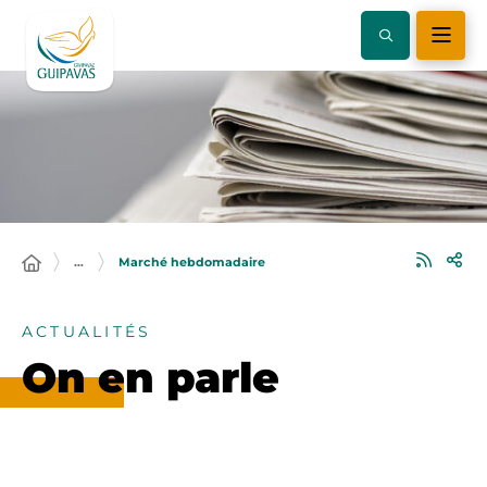
…
Marché hebdomadaire
ACTUALITÉS
On en parle