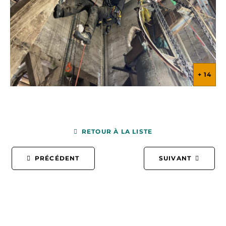
+ 14
+ 14
+ 14
RETOUR À LA LISTE
PRÉCÉDENT
SUIVANT