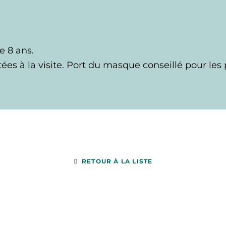
e 8 ans.
es à la visite. Port du masque conseillé pour le
RETOUR À LA LISTE