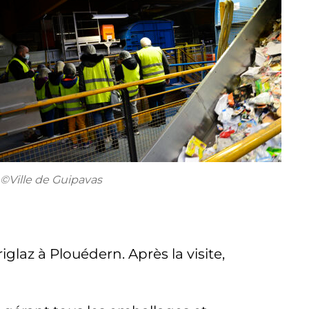
©Ville de Guipavas
glaz à Plouédern. Après la visite,