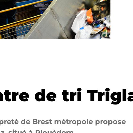
tre de tri Trigl
ropreté de Brest métropole propose
az, situé à Plouédern.