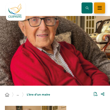
…
L’ère d’un maire